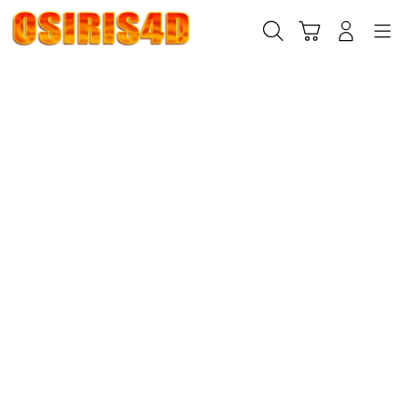
Skip
to
Cari
Troli
Login
Navigation
content