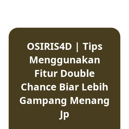
OSIRIS4D | Tips
Menggunakan
Fitur Double
Chance Biar Lebih
Gampang Menang
Jp