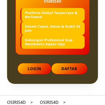
OSIRIS4D
Platform Global Terpercaya &
Berlisensi
Sistem Cepat, Aman & Stabil 24
Jam
Dukungan Profesional Siap
Membantu Kapan Saja
LOGIN
DAFTAR
Layer Popup Close
OSIRIS4D
>
OSIRIS4D
>